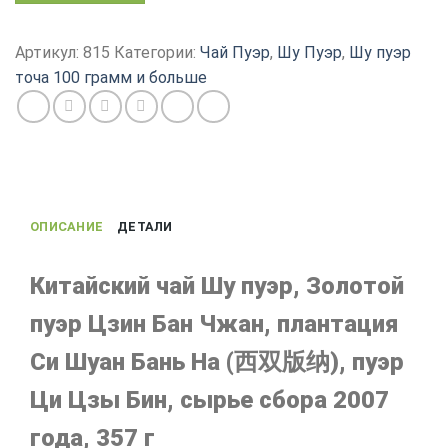
Чай
Шу
Артикул:
815
Категории:
Чай Пуэр
,
Шу Пуэр
,
Шу пуэр
пуэр,
точа 100 грамм и больше
китайский
Золотой
пуэр
Цзин
Бан
Чжан,
ОПИСАНИЕ
ДЕТАЛИ
сырье
2007
года,
Китайский чай Шу пуэр, Золотой
357
пуэр Цзин Бан Чжан, плантация
г
Си Шуан Бань На (西双版纳), пуэр
Ци Цзы Бин, сырье сбора 2007
года, 357 г