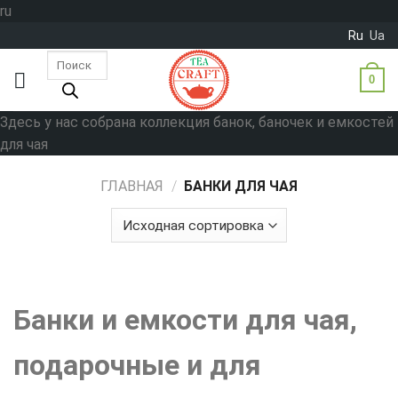
Skip
ru
to
Ru
Ua
content
Поиск
товаров
0
Здесь у нас собрана коллекция банок, баночек и емкостей
для чая
ГЛАВНАЯ
/
БАНКИ ДЛЯ ЧАЯ
Банки и емкости для чая,
подарочные и для