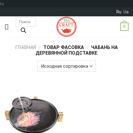
Skip
ru
to
Ru
Ua
content
Поиск
товаров
0
ГЛАВНАЯ
/
ТОВАР ФАСОВКА
/
ЧАБАНЬ НА
ДЕРЕВЯННОЙ ПОДСТАВКЕ