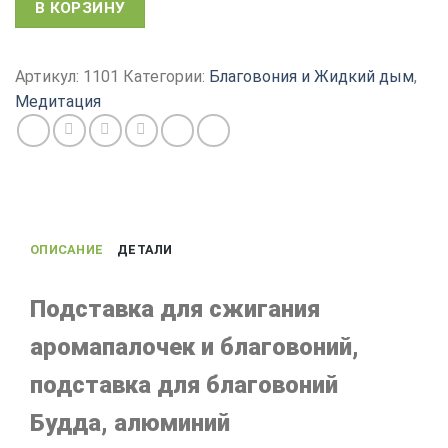
В КОРЗИНУ
товара
Подставка
для
Артикул:
1101
Категории:
Благовония и Жидкий дым
,
сжигания
Медитация
благовоний
и
аромапалочек,
Будда,
алюминий
ОПИСАНИЕ
ДЕТАЛИ
Подставка для сжигания
аромапалочек и благовоний,
подставка для благовоний
Будда, алюминий