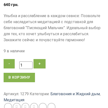
640
грн.
Улыбка и расслабление в каждом сеансе: Позвольте
себе насладиться медитацией с подставкой для
благовоний “Писяющий Мальчик”. Идеальный выбор
для тех, кто хочет улыбнуться и расслабиться.
Закажите сейчас и почувствуйте гармонию!
9 в наличии
Количество
В КОРЗИНУ
товара
Подставка
для
Артикул:
1279
Категории:
Благовония и Жидкий дым
,
благовоний
Медитация
Писяющий