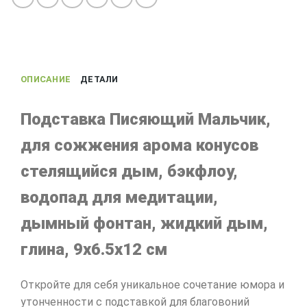
Мальчик,
водопад
жидкий
дым,
глина,
ОПИСАНИЕ
ДЕТАЛИ
9х6.5х12
см
Подставка Писяющий Мальчик,
для сожжения арома конусов
стелящийся дым, бэкфлоу,
водопад для медитации,
дымный фонтан, жидкий дым,
глина, 9х6.5х12 см
Откройте для себя уникальное сочетание юмора и
утонченности с подставкой для благовоний