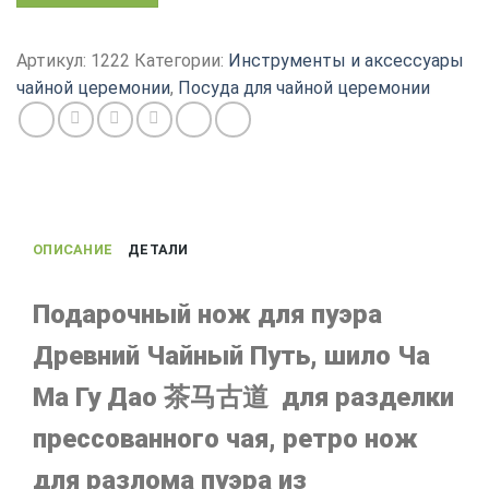
товара
Нож
для
Артикул:
1222
Категории:
Инструменты и аксессуары
разделки
чайной церемонии
,
Посуда для чайной церемонии
Пуэра,
Древний
Чайный
Путь,
винтажное
шило
ОПИСАНИЕ
ДЕТАЛИ
для
прессованного
чая,
Подарочный нож для пуэра
нержавеющая
Древний Чайный Путь, шило Ча
сталь
Ма Гу Дао 茶马古道 для разделки
прессованного чая, ретро нож
для разлома пуэра из