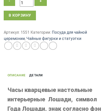
Количество
В КОРЗИНУ
товара
Часы
настольные
Артикул:
1551
Категории:
Посуда для чайной
Лошади,
церемонии
,
Чайные фигурки и статуэтки
символ
Года
Коня,
сувенир,
оригинальный
подарок
ОПИСАНИЕ
ДЕТАЛИ
на
2026,
17х6х16
Часы кварцевые настольные
см
интерьерные Лошади, символ
Года Лошади, знак согласно фэн