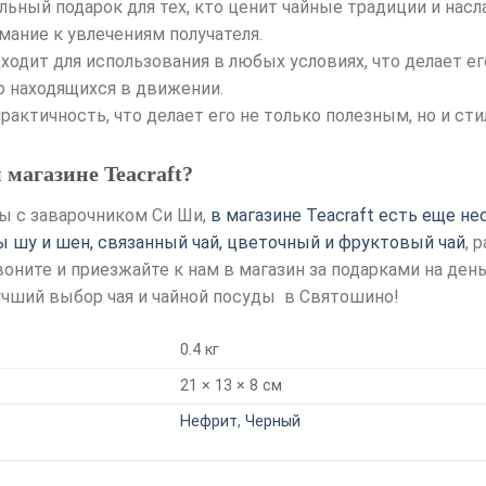
ьный подарок для тех, кто ценит чайные традиции и нас
мание к увлечениям получателя.
ходит для использования в любых условиях, что делает е
о находящихся в движении.
практичность, что делает его не только полезным, но и с
 магазине Teacraft?
ы с заварочником Си Ши,
в магазине Teacraft есть еще не
ры шу и шен, связанный чай, цветочный и фруктовый чай
, 
оните и приезжайте к нам в магазин за подарками на день
учший выбор чая и чайной посуды в Святошино!
0.4 кг
21 × 13 × 8 см
Нефрит
,
Черный