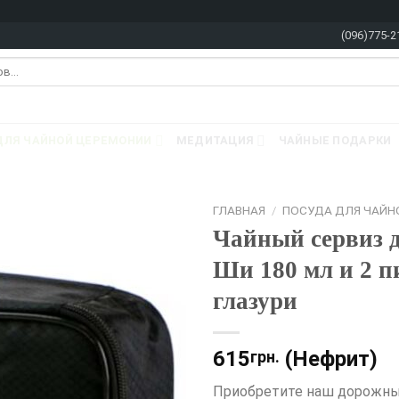
(096)775-2
ДЛЯ ЧАЙНОЙ ЦЕРЕМОНИИ
МЕДИТАЦИЯ
ЧАЙНЫЕ ПОДАРКИ
ГЛАВНАЯ
/
ПОСУДА ДЛЯ ЧАЙН
Чайный сервиз 
Ши 180 мл и 2 п
глазури
615
(Нефрит)
грн.
Приобретите наш дорожный