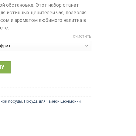
ой обстановке. Этот набор станет
я истинных ценителей чая, позволяя
сом и ароматом любимого напитка в
сте.
ОЧИСТИТЬ
ервиз дорожный, чайник Си Ши 180 мл и 2 пиалы 50 мл, ке
НУ
ной посуды
,
Посуда для чайной церемонии
,