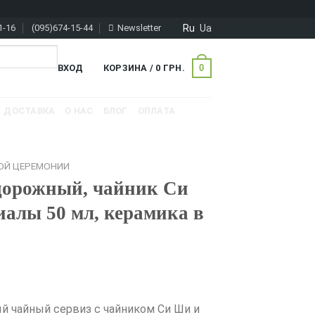
Ru
Ua
1-16
(095)674-15-44
Newsletter
0
ВХОД
КОРЗИНА /
0
ГРН.
ДОСТАВКА
О НАС
БЛОГ
ОПЛАТА
ОЙ ЦЕРЕМОНИИ
дорожный, чайник Си
иалы 50 мл, керамика в
 чайный сервиз с чайником Си Ши и