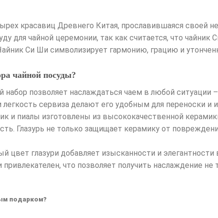
тырех красавиц Древнего Китая, прославившаяся своей н
у для чайной церемонии, так как считается, что чайник С
Чайник Си Ши символизирует гармонию, грацию и утонченн
ора чайной посуды?
й набор позволяет наслаждаться чаем в любой ситуации –
 легкость сервиза делают его удобным для переноски и и
ник и пиалы изготовлены из высококачественной керамики
ть. Глазурь не только защищает керамику от повреждени
ный цвет глазури добавляет изысканности и элегантности
 привлекателен, что позволяет получить наслаждение не т
ым подарком?