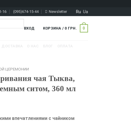
Ru
Ua
1-16
(095)674-15-44
Newsletter
0
ВХОД
КОРЗИНА /
0
ГРН.
ДОСТАВКА
О НАС
БЛОГ
ОПЛАТА
ОЙ ЦЕРЕМОНИИ
аривания чая Тыква,
ъемным ситом, 360 мл
кими впечатлениями с чайником