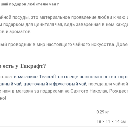
оший подарок любителю чая ?
чайной посуды, это материальное проявление любви к чаю
 подарком для ценителя чая, ведь заваренная в нем кажд
ов и ароматов.
ный проводник в мир настоящего чайного искусства. Дове
!
о есть у Тикрафт?
текла,
в магазине Teacraft есть еще несколько сотен сорт
язанный чай, цветочный и фруктовый чай
, посуда для чайн
к нам в магазин за подарками на Святого Николая, Рождес
но!
0.29 кг
18 × 11 × 14 см