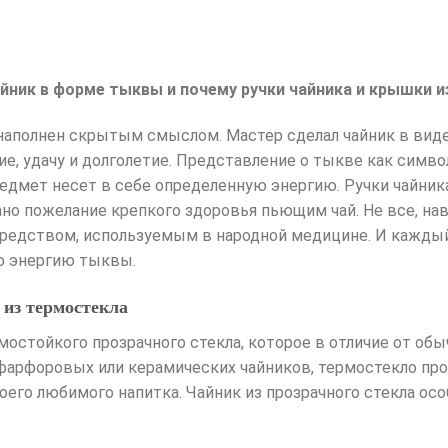
йник в форме тыквы и почему ручки чайника и крышки и
аполнен скрытым смыслом. Мастер сделал чайник в виде
ие, удачу и долголетие. Представление о тыкве как симв
едмет несет в себе определенную энергию. Ручки чайни
о пожелание крепкого здоровья пьющим чай. Не все, нав
едством, используемым в народной медицине. И каждый 
ю энергию тыквы.
 из термостекла
мостойкого прозрачного стекла, которое в отличие от обыч
фарфоровых или керамических чайников, термостекло про
его любимого напитка. Чайник из прозрачного стекла осо