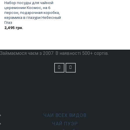
Набор посуды для чайной
церемонии Космос, на 6
персон, подарочная коробка,
керамика в глазури Небесный
Глаз
2,495
грн.
Займаємося чаєм з 2007. В наявності 500+ сортів.
ЧАИ ВСЕХ ВИДОВ
ЧАЙ ПУЭР