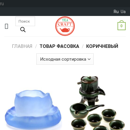
Skip
ru
to
Ru
Ua
content
Поиск
товаров
0
ГЛАВНАЯ
/
ТОВАР ФАСОВКА
/
КОРИЧНЕВЫЙ