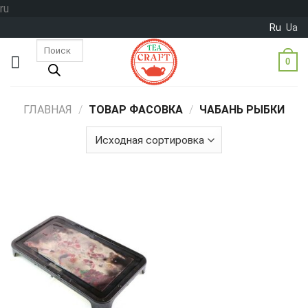
Skip
ru
to
Ru
Ua
content
Поиск
товаров
0
ГЛАВНАЯ
/
ТОВАР ФАСОВКА
/
ЧАБАНЬ РЫБКИ