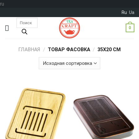
Skip
ru
to
Ru
Ua
content
Поиск
товаров
0
ГЛАВНАЯ
/
ТОВАР ФАСОВКА
/
35Х20 СМ